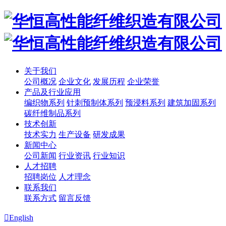
关于我们
公司概况
企业文化
发展历程
企业荣誉
产品及行业应用
编织物系列
针刺预制体系列
预浸料系列
建筑加固系列
碳纤维制品系列
技术创新
技术实力
生产设备
研发成果
新闻中心
公司新闻
行业资讯
行业知识
人才招聘
招聘岗位
人才理念
联系我们
联系方式
留言反馈

English