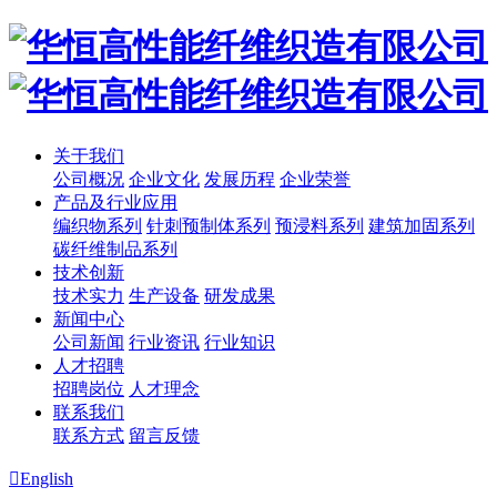
关于我们
公司概况
企业文化
发展历程
企业荣誉
产品及行业应用
编织物系列
针刺预制体系列
预浸料系列
建筑加固系列
碳纤维制品系列
技术创新
技术实力
生产设备
研发成果
新闻中心
公司新闻
行业资讯
行业知识
人才招聘
招聘岗位
人才理念
联系我们
联系方式
留言反馈

English