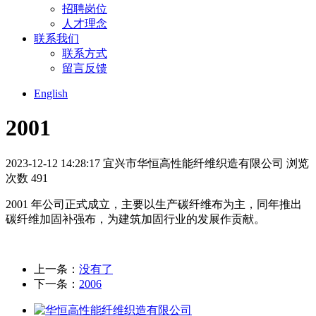
招聘岗位
人才理念
联系我们
联系方式
留言反馈
English
2001
2023-12-12 14:28:17
宜兴市华恒高性能纤维织造有限公司
浏览
次数 491
2001 年公司正式成立，主要以生产碳纤维布为主，同年推出
碳纤维加固补强布，为建筑加固行业的发展作贡献。
上一条：
没有了
下一条：
2006